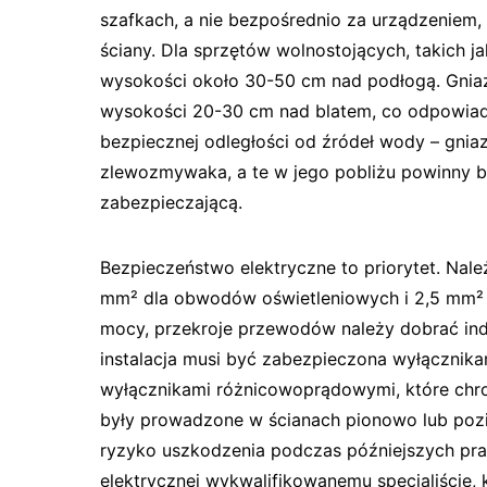
szafkach, a nie bezpośrednio za urządzeniem, 
ściany. Dla sprzętów wolnostojących, takich 
wysokości około 30-50 cm nad podłogą. Gnia
wysokości 20-30 cm nad blatem, co odpowiad
bezpiecznej odległości od źródeł wody – gni
zlewozmywaka, a te w jego pobliżu powinny 
zabezpieczającą.
Bezpieczeństwo elektryczne to priorytet. Nal
mm² dla obwodów oświetleniowych i 2,5 mm² 
mocy, przekroje przewodów należy dobrać indy
instalacja musi być zabezpieczona wyłącznik
wyłącznikami różnicowoprądowymi, które chro
były prowadzone w ścianach pionowo lub pozi
ryzyko uszkodzenia podczas późniejszych prac
elektrycznej wykwalifikowanemu specjaliście