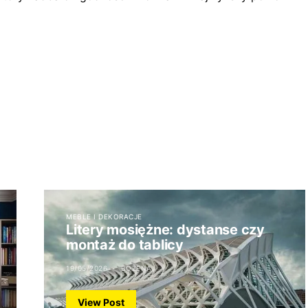
MEBLE I DEKORACJE
Litery mosiężne: dystanse czy
montaż do tablicy
19/05/2026
BOŻENA
View Post