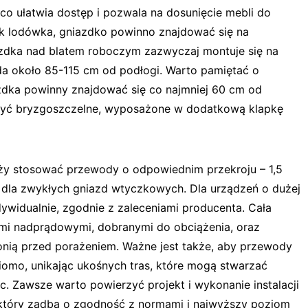
co ułatwia dostęp i pozwala na dosunięcie mebli do
jak lodówka, gniazdko powinno znajdować się na
zdka nad blatem roboczym zazwyczaj montuje się na
a około 85-115 cm od podłogi. Warto pamiętać o
azdka powinny znajdować się co najmniej 60 cm od
być bryzgoszczelne, wyposażone w dodatkową klapkę
eży stosować przewody o odpowiednim przekroju – 1,5
dla zwykłych gniazd wtyczkowych. Dla urządzeń o dużej
widualnie, zgodnie z zaleceniami producenta. Cała
ami nadprądowymi, dobranymi do obciążenia, oraz
nią przed porażeniem. Ważne jest także, aby przewody
omo, unikając ukośnych tras, które mogą stwarzać
. Zawsze warto powierzyć projekt i wykonanie instalacji
, który zadba o zgodność z normami i najwyższy poziom