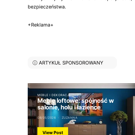
bezpieczeństwa.
+Reklama+
ⓘ ARTYKUŁ SPONSOROWANY
MEBLE I DEKORACJE
Meble loftowe: spójność w
salonie, holu i łazience
08/05/2026
ZUZANNA
View Post