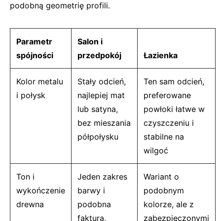
podobną geometrię profili.
Parametr
Salon i
spójności
przedpokój
Łazienka
Kolor metalu
Stały odcień,
Ten sam odcień,
i połysk
najlepiej mat
preferowane
lub satyna,
powłoki łatwe w
bez mieszania
czyszczeniu i
półpołysku
stabilne na
wilgoć
Ton i
Jeden zakres
Wariant o
wykończenie
barwy i
podobnym
drewna
podobna
kolorze, ale z
faktura,
zabezpieczonymi