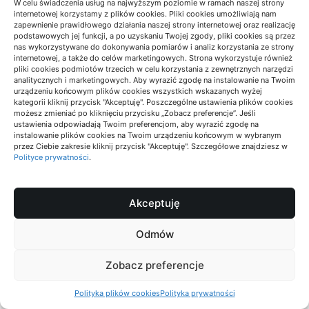
W celu świadczenia usług na najwyższym poziomie w ramach naszej strony
Sygnałami zaufania są: jasno wskazany autor lub
internetowej korzystamy z plików cookies. Pliki cookies umożliwiają nam
zapewnienie prawidłowego działania naszej strony internetowej oraz realizację
instytucja, datowanie, spójny język techniczny oraz
podstawowych jej funkcji, a po uzyskaniu Twojej zgody, pliki cookies są przez
obecność zasad, które da się sprawdzić. Jeśli
nas wykorzystywane do dokonywania pomiarów i analiz korzystania ze strony
internetowej, a także do celów marketingowych. Strona wykorzystuje również
materiał podaje jedynie ogólny opis stylu bez
pliki cookies podmiotów trzecich w celu korzystania z zewnętrznych narzędzi
analitycznych i marketingowych. Aby wyrazić zgodę na instalowanie na Twoim
kryteriów i bez rozdzielenia salonu od łazienki, ma
urządzeniu końcowym plików cookies wszystkich wskazanych wyżej
kategorii kliknij przycisk "Akceptuję". Poszczególne ustawienia plików cookies
ograniczoną wartość decyzyjną. Gdy źródło zawiera
możesz zmieniać po kliknięciu przycisku „Zobacz preferencje”. Jeśli
parametry i warunki brzegowe, możliwe staje się
ustawienia odpowiadają Twoim preferencjom, aby wyrazić zgodę na
instalowanie plików cookies na Twoim urządzeniu końcowym w wybranym
porównanie produktów bez opierania się na
przez Ciebie zakresie kliknij przycisk "Akceptuję". Szczegółowe znajdziesz w
Polityce prywatności
.
deklaracjach estetycznych.
Akceptuję
Jeśli źródło nie podaje warunków zastosowania i nie
pozwala odtworzyć kryterium weryfikacji, to
Odmów
najbardziej prawdopodobna jest narracja promocyjna
zamiast praktycznej instrukcji doboru.
Zobacz preferencje
Polityka plików cookies
Polityka prywatności
Jak porównać źródła o