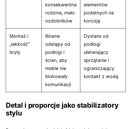
konsekwentna
elementów
rodzina, mało
podatnych na
ozdobników
korozję
Montaż i
Równe
Dystans od
„lekkość”
odstępy od
podłogi
bryły
podłogi i
ułatwiający
ścian, aby
sprzątanie i
meble nie
ograniczający
blokowały
kontakt z wodą
komunikacji
Detal i proporcje jako stabilizatory
stylu