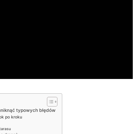
uniknąć typowych błędów
ok po kroku
tarasu