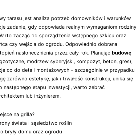
y tarasu jest analiza potrzeb domowników i warunków
 swoje zadanie, gdy odpowiada realnym wymaganiom rodziny
 Warto zacząć od sporządzenia wstępnego szkicu oraz
łońca czy wejścia do ogrodu. Odpowiednio dobrana
opień nasłonecznienia przez cały rok. Planując
budowę
egzotyczne, modrzew syberyjski, kompozyt, beton, gres),
acje co do detali montażowych – szczególnie w przypadku
 zarówno estetykę, jak i trwałość konstrukcji, unika się
o następnego etapu inwestycji, warto zebrać
chitektem lub inżynierem.
ejsce na grilla?
rony świata i sąsiedztwo roślin
do bryły domu oraz ogrodu