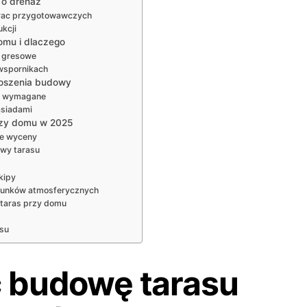
 o drenaż
prac przygotowawczych
kcji
omu i dlaczego
y gresowe
 wspornikach
głoszenia budowy
ze wymagane
ąsiadami
rzy domu w 2025
owe wyceny
wy tarasu
kipy
arunków atmosferycznych
taras przy domu
asu
 budowę tarasu