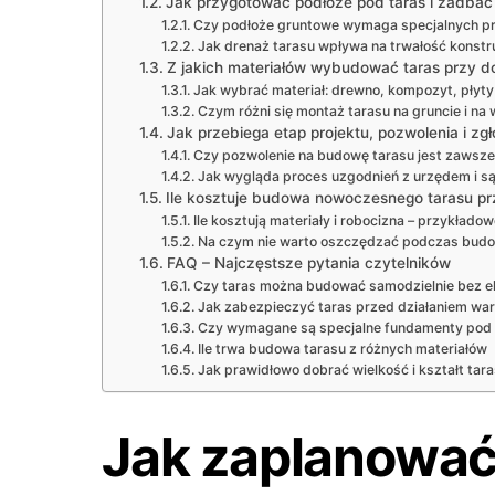
Jak przygotować podłoże pod taras i zadbać
Czy podłoże gruntowe wymaga specjalnych 
Jak drenaż tarasu wpływa na trwałość konstru
Z jakich materiałów wybudować taras przy d
Jak wybrać materiał: drewno, kompozyt, płyt
Czym różni się montaż tarasu na gruncie i na
Jak przebiega etap projektu, pozwolenia i z
Czy pozwolenie na budowę tarasu jest zaws
Jak wygląda proces uzgodnień z urzędem i s
Ile kosztuje budowa nowoczesnego tarasu p
Ile kosztują materiały i robocizna – przykład
Na czym nie warto oszczędzać podczas budo
FAQ – Najczęstsze pytania czytelników
Czy taras można budować samodzielnie bez e
Jak zabezpieczyć taras przed działaniem w
Czy wymagane są specjalne fundamenty pod 
Ile trwa budowa tarasu z różnych materiałów
Jak prawidłowo dobrać wielkość i kształt tar
Jak zaplanować