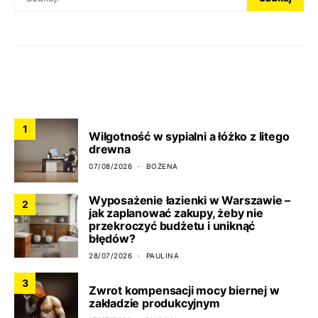
CO NOWEGO?
1
Wilgotność w sypialni a łóżko z litego
drewna
07/08/2026
BOŻENA
Wyposażenie łazienki w Warszawie –
2
jak zaplanować zakupy, żeby nie
przekroczyć budżetu i uniknąć
błędów?
28/07/2026
PAULINA
3
Zwrot kompensacji mocy biernej w
zakładzie produkcyjnym