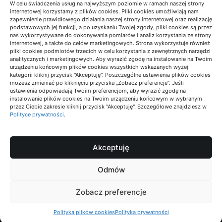
1
W celu świadczenia usług na najwyższym poziomie w ramach naszej strony
Wilgotność w sypialni a łóżko z litego
internetowej korzystamy z plików cookies. Pliki cookies umożliwiają nam
drewna
zapewnienie prawidłowego działania naszej strony internetowej oraz realizację
podstawowych jej funkcji, a po uzyskaniu Twojej zgody, pliki cookies są przez
07/08/2026
BOŻENA
nas wykorzystywane do dokonywania pomiarów i analiz korzystania ze strony
internetowej, a także do celów marketingowych. Strona wykorzystuje również
Wyposażenie łazienki w Warszawie –
pliki cookies podmiotów trzecich w celu korzystania z zewnętrznych narzędzi
2
analitycznych i marketingowych. Aby wyrazić zgodę na instalowanie na Twoim
jak zaplanować zakupy, żeby nie
urządzeniu końcowym plików cookies wszystkich wskazanych wyżej
przekroczyć budżetu i uniknąć
kategorii kliknij przycisk "Akceptuję". Poszczególne ustawienia plików cookies
błędów?
możesz zmieniać po kliknięciu przycisku „Zobacz preferencje”. Jeśli
ustawienia odpowiadają Twoim preferencjom, aby wyrazić zgodę na
28/07/2026
PAULINA
instalowanie plików cookies na Twoim urządzeniu końcowym w wybranym
przez Ciebie zakresie kliknij przycisk "Akceptuję". Szczegółowe znajdziesz w
3
Zwrot kompensacji mocy biernej w
Polityce prywatności
.
zakładzie produkcyjnym
17/07/2026
PAULINA
Akceptuję
4
Jak powinna wyglądać nowoczesna
Odmów
strona internetowa firmy budowlanej?
17/07/2026
ZUZANNA
Zobacz preferencje
Polityka plików cookies
Polityka prywatności