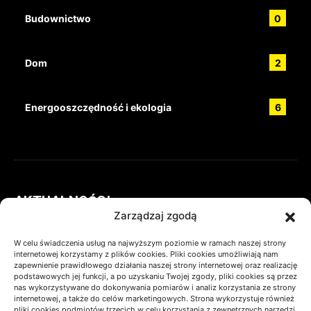
Budownictwo
0
Dom
2
Energooszczędność i ekologia
6
AKTUALNOŚCI
Zarządzaj zgodą
Wyposażenie łazienki w Warszawie –
1
W celu świadczenia usług na najwyższym poziomie w ramach naszej strony
jak zaplanować zakupy, żeby nie
internetowej korzystamy z plików cookies. Pliki cookies umożliwiają nam
przekroczyć budżetu i uniknąć
zapewnienie prawidłowego działania naszej strony internetowej oraz realizację
błędów?
podstawowych jej funkcji, a po uzyskaniu Twojej zgody, pliki cookies są przez
nas wykorzystywane do dokonywania pomiarów i analiz korzystania ze strony
28/07/2026
PAULINA
internetowej, a także do celów marketingowych. Strona wykorzystuje również
pliki cookies podmiotów trzecich w celu korzystania z zewnętrznych narzędzi