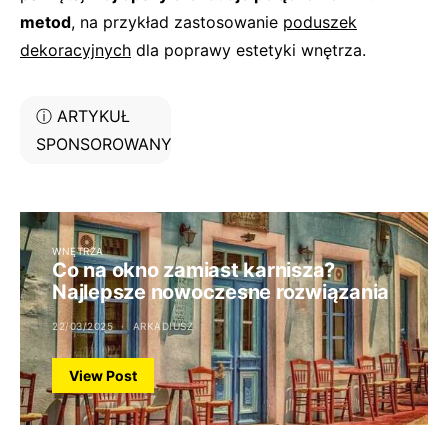
metod
, na przykład zastosowanie
poduszek
dekoracyjnych
dla poprawy estetyki wnętrza.
ⓘ ARTYKUŁ
SPONSOROWANY
WNĘTRZA
Co na okno zamiast karnisza?
Najlepsze nowoczesne rozwiązania
22/03/2025
ARKADIUSZ
View Post