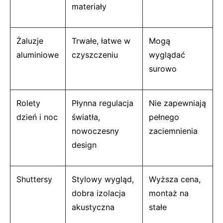
materiały
Żaluzje
Trwałe, łatwe w
Mogą
aluminiowe
czyszczeniu
wyglądać
surowo
Rolety
Płynna regulacja
Nie zapewniają
dzień i noc
światła,
pełnego
nowoczesny
zaciemnienia
design
Shuttersy
Stylowy wygląd,
Wyższa cena,
dobra izolacja
montaż na
akustyczna
stałe