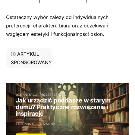
Ostateczny wybór zależy od indywidualnych
preferencji, charakteru biura oraz oczekiwań
względem estetyki i funkcjonalności osłon.
ⓘ ARTYKUŁ
SPONSOROWANY
ORGANIZACJA PRZESTRZENI
Jak urządzić poddasze w starym
domu? Praktyczne rozwiązania i
inspiracje
21/03/2025
ZUZANNA