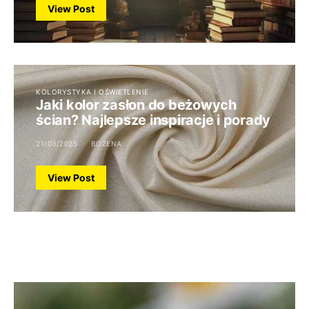
View Post
KOLORYSTYKA I OŚWIETLENIE
Jaki kolor zasłon do beżowych
ścian? Najlepsze inspiracje i porady
21/03/2025
BOŻENA
View Post
TO WARTO ZOBACZYĆ