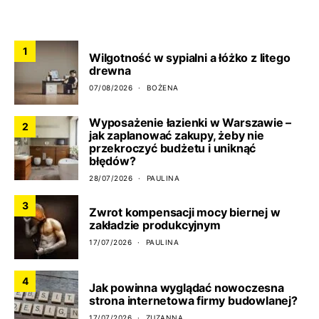
CO NOWEGO?
1
Wilgotność w sypialni a łóżko z litego
drewna
07/08/2026
BOŻENA
Wyposażenie łazienki w Warszawie –
2
jak zaplanować zakupy, żeby nie
przekroczyć budżetu i uniknąć
błędów?
28/07/2026
PAULINA
3
Zwrot kompensacji mocy biernej w
zakładzie produkcyjnym
17/07/2026
PAULINA
4
Jak powinna wyglądać nowoczesna
strona internetowa firmy budowlanej?
17/07/2026
ZUZANNA