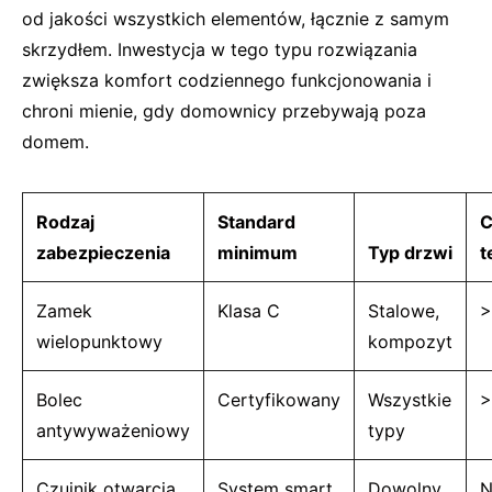
od jakości wszystkich elementów, łącznie z samym
skrzydłem. Inwestycja w tego typu rozwiązania
zwiększa komfort codziennego funkcjonowania i
chroni mienie, gdy domownicy przebywają poza
domem.
Rodzaj
Standard
C
zabezpieczenia
minimum
Typ drzwi
t
Zamek
Klasa C
Stalowe,
>
wielopunktowy
kompozyt
Bolec
Certyfikowany
Wszystkie
>
antywyważeniowy
typy
Czujnik otwarcia
System smart
Dowolny
N