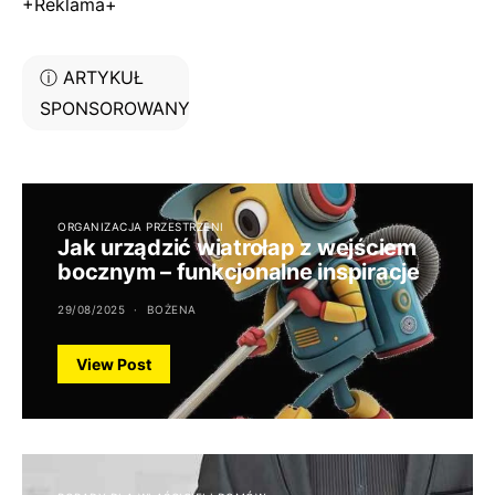
+Reklama+
ⓘ ARTYKUŁ
SPONSOROWANY
ORGANIZACJA PRZESTRZENI
Jak urządzić wiatrołap z wejściem
bocznym – funkcjonalne inspiracje
29/08/2025
BOŻENA
View Post