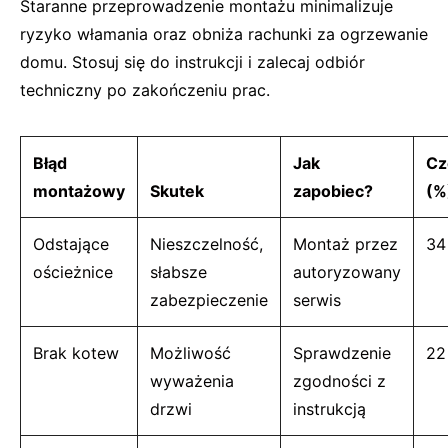
Staranne przeprowadzenie montażu minimalizuje
ryzyko włamania oraz obniża rachunki za ogrzewanie
domu. Stosuj się do instrukcji i zalecaj odbiór
techniczny po zakończeniu prac.
Błąd
Jak
Cz
montażowy
Skutek
zapobiec?
(%
Odstające
Nieszczelność,
Montaż przez
34
ościeżnice
słabsze
autoryzowany
zabezpieczenie
serwis
Brak kotew
Możliwość
Sprawdzenie
22
wyważenia
zgodności z
drzwi
instrukcją