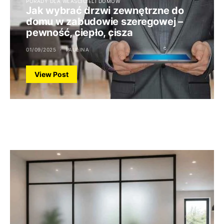
PORADY DLA WŁAŚCICIELI DOMÓW
Jak wybrać drzwi zewnętrzne do
domu w zabudowie szeregowej –
pewność, ciepło, cisza
01/09/2025
PAULINA
View Post
TO WARTO ZOBACZYĆ