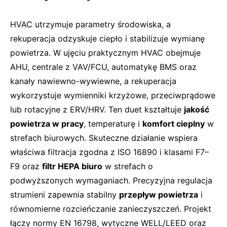
HVAC utrzymuje parametry środowiska, a
rekuperacja odzyskuje ciepło i stabilizuje wymianę
powietrza. W ujęciu praktycznym HVAC obejmuje
AHU, centrale z VAV/FCU, automatykę BMS oraz
kanały nawiewno-wywiewne, a rekuperacja
wykorzystuje wymienniki krzyżowe, przeciwprądowe
lub rotacyjne z ERV/HRV. Ten duet kształtuje
jakość
powietrza w pracy
, temperaturę i
komfort cieplny
w
strefach biurowych. Skuteczne działanie wspiera
właściwa filtracja zgodna z ISO 16890 i klasami F7–
F9 oraz
filtr HEPA biuro
w strefach o
podwyższonych wymaganiach. Precyzyjna regulacja
strumieni zapewnia stabilny
przepływ powietrza
i
równomierne rozcieńczanie zanieczyszczeń. Projekt
łączy normy EN 16798, wytyczne WELL/LEED oraz