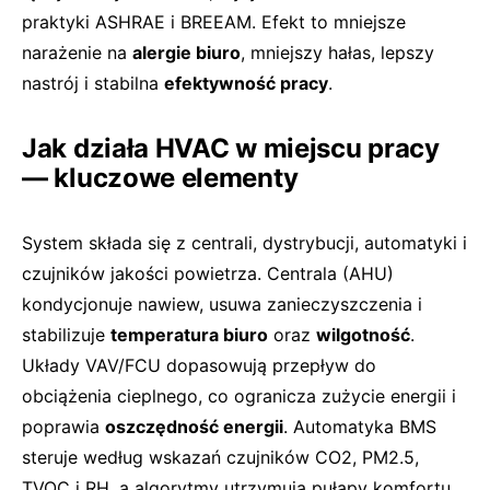
praktyki ASHRAE i BREEAM. Efekt to mniejsze
narażenie na
alergie biuro
, mniejszy hałas, lepszy
nastrój i stabilna
efektywność pracy
.
Jak działa HVAC w miejscu pracy
— kluczowe elementy
System składa się z centrali, dystrybucji, automatyki i
czujników jakości powietrza. Centrala (AHU)
kondycjonuje nawiew, usuwa zanieczyszczenia i
stabilizuje
temperatura biuro
oraz
wilgotność
.
Układy VAV/FCU dopasowują przepływ do
obciążenia cieplnego, co ogranicza zużycie energii i
poprawia
oszczędność energii
. Automatyka BMS
steruje według wskazań czujników CO2, PM2.5,
TVOC i RH, a algorytmy utrzymują pułapy komfortu.