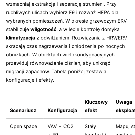
wzmacniaj ekstrakcję i separację strumieni. Przy
ruchliwych ulicach wybierz F9 i rozważ HEPA dla
wybranych pomieszczeń. W okresie grzewczym ERV
stabilizuje
wilgotność
, a w lecie kontrolę domyka
klimatyzacja
z odwilżaniem. Rozwiązania z HRV/ERV
skracają czas nagrzewania i chłodzenia po nocnych
obniżkach. W obiektach wielokondygnacyjnych
przewiduj równoważenie ciśnień, aby uniknąć
migracji zapachów. Tabela poniżej zestawia
konfiguracje i efekty.
Kluczowy
Uwaga
Scenariusz
Konfiguracja
efekt
eksploa
Open space
VAV + CO2
Stały
Mapuj st
+ F9
komfort i
zastoju