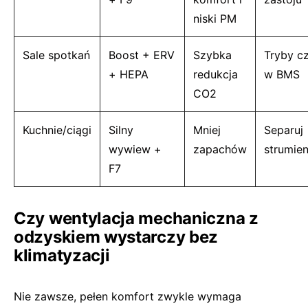
niski PM
Sale spotkań
Boost + ERV
Szybka
Tryby c
+ HEPA
redukcja
w BMS
CO2
Kuchnie/ciągi
Silny
Mniej
Separuj
wywiew +
zapachów
strumien
F7
Czy wentylacja mechaniczna z
odzyskiem wystarczy bez
klimatyzacji
Nie zawsze, pełen komfort zwykle wymaga