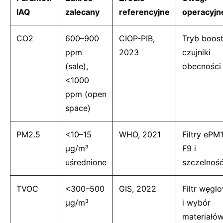
IAQ
zalecany
referencyjne
operacyjn
CO2
600–900
CIOP-PIB,
Tryb boost
ppm
2023
czujniki
(sale),
obecności
<1000
ppm (open
space)
PM2.5
<10–15
WHO, 2021
Filtry ePM
µg/m³
F9 i
uśrednione
szczelnoś
TVOC
<300–500
GIS, 2022
Filtr węgl
µg/m³
i wybór
materiałó