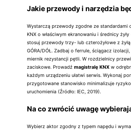
Jakie przewody i narzędzia bę
Wystarczą przewody zgodne ze standardami o
KNX o właściwym ekranowaniu i średnicy żyły d
stosuj przewody trzy- lub czterożyłowe z żył
GÓRA/DÓŁ. Zadbaj o ferrule, ściągacz izolacji,
miernik rezystancji pętli. W rozdzielnicy prze
zaciskowe. Prowadź
magistralę KNX
w odrębn
każdym urządzeniu ułatwi serwis. Wykonaj pomi
przygotowane stanowisko minimalizuje ryzyk
uruchomienia (Źródło: IEC, 2019).
Na co zwrócić uwagę wybierają
Wybierz aktor zgodny z typem napędu i wyma