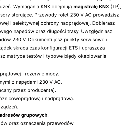
rządzeń. Wymagania KNX obejmują
magistralę KNX
(TP),
ensory sterujące. Przewody rolet 230 V AC prowadzisz
wej i selektywnej ochrony nadprądowej. Dobierasz
ego napędów oraz długości trasy. Uwzględniasz
wodów 230 V. Dokumentujesz punkty serwisowe i
ądek skraca czas konfiguracji ETS i upraszcza
iesz matryce testów i typowe błędy okablowania.
prądowej i rezerwie mocy.
nymi z napędami 230 V AC.
cany przez producenta).
różnicowoprądową i nadprądową.
rządzeń.
adresów grupowych
.
ków oraz oznaczenia przewodów.