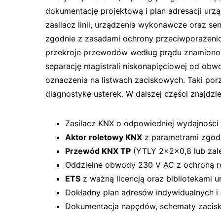
dokumentację projektową i plan adresacji u
zasilacz linii, urządzenia wykonawcze oraz s
zgodnie z zasadami ochrony przeciwporażenio
przekroje przewodów według prądu znamionow
separację magistrali niskonapięciowej od ob
oznaczenia na listwach zaciskowych. Taki porz
diagnostykę usterek. W dalszej części znajdz
Zasilacz KNX o odpowiedniej wydajności 
Aktor roletowy KNX
z parametrami zgod
Przewód KNX TP
(YTLY 2×2×0,8 lub zale
Oddzielne obwody 230 V AC z ochroną 
ETS
z ważną licencją oraz bibliotekami u
Dokładny plan adresów indywidualnych i
Dokumentacja napędów, schematy zacis