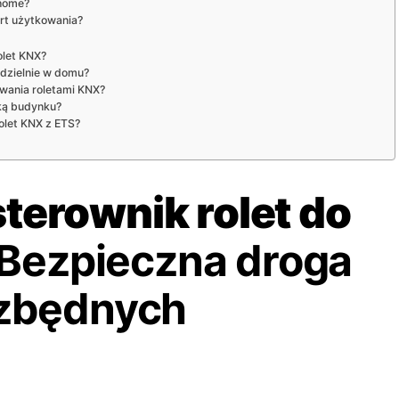
 home?
rt użytkowania?
olet KNX?
dzielnie w domu?
owania roletami KNX?
yką budynku?
olet KNX z ETS?
terownik rolet do
Bezpieczna droga
 zbędnych