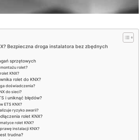
NX? Bezpieczna droga instalatora bez zbędnych
magań sprzętowych
 montażu rolet?
rolet KNX?
ownika rolet do KNX?
aga doświadczenia?
NX do sieci?
TS i uniknąć błędów?
t w ETS KNX?
lizuje ryzyko awarii?
dłączenia rolet KNX?
tomatyce rolet KNX?
prawę instalacji KNX?
jest trudna?