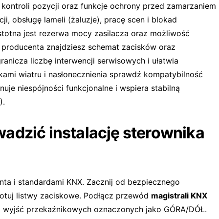
 kontroli pozycji oraz funkcje ochrony przed zamarzaniem
i, obsługę lameli (żaluzje), pracę scen i blokad
istotna jest rezerwa mocy zasilacza oraz możliwość
ji producenta znajdziesz schemat zacisków oraz
ranicza liczbę interwencji serwisowych i ułatwia
jnikami wiatru i nasłonecznienia sprawdź kompatybilność
nuje niespójności funkcjonalne i wspiera stabilną
).
adzić instalację sterownika
ta i standardami KNX. Zacznij od bezpiecznego
gotuj listwy zaciskowe. Podłącz przewód
magistrali KNX
do wyjść przekaźnikowych oznaczonych jako GÓRA/DÓŁ.