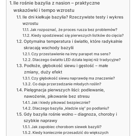
Ile rośnie bazylia z nasion – praktyczne
wskazówki i tempo wzrostu
Ile dni kiełkuje bazylia? Rzeczywiste testy i wykres
wzrostu
Jak rozpoznać, że proces rusza bez problemów?
Kiedy spodziewać się pierwszych listków do cięcia?
Optymalna temperatura i światło, które radykalnie
skracają wschody bazylii
Czy przestawienie na inny parapet ma sens?
Dlaczego światło LED działa lepiej niż tradycyjne?
Podłoże, głębokość siewu i gęstość – małe
zmiany, duży efekt
Czy głębokość siewu naprawdę ma znaczenie?
Co daje przerzedzanie młodych roślin?
Pielęgnacja pierwszych liści: podlewanie,
nawożenie, pikowanie bez stresu
Jak i kiedy pikować bezpiecznie?
Dlaczego bazylia „kładzie się” po podlaniu?
Gdy bazylia rośnie wolno – diagnoza, choroby i
szybkie naprawy
Jak zapobiec chorobom siewek bazylii?
Kiedy koniecznie przesadzić do większych