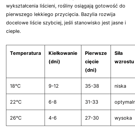
wykształcenia liścieni, rośliny osiągają gotowość do
pierwszego lekkiego przycięcia. Bazylia rozwija
docelowe liście szybciej, jeśli stanowisko jest jasne i
ciepłe.
Temperatura
Kiełkowanie
Pierwsze
Siła
(dni)
cięcie
wzrostu
(dni)
18°C
9-12
35-38
niska
22°C
6-8
31-33
optymal
26°C
4-6
27-30
wysoka