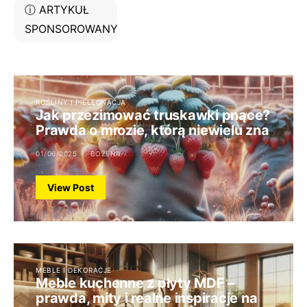
ⓘ ARTYKUŁ
SPONSOROWANY
ROŚLINY I PIELĘGNACJA
Jak przezimować truskawki pnące?
Prawda o mrozie, którą niewielu zna
01/06/2025
BOŻENA
View Post
MEBLE I DEKORACJE
Meble kuchenne z płyty MDF –
prawda, mity i realne inspiracje na