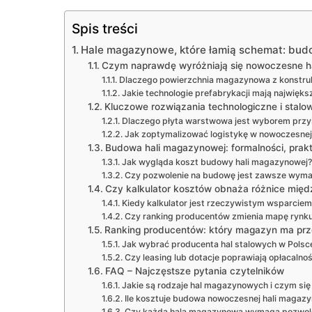
Spis treści
Hale magazynowe, które łamią schemat: budo
Czym naprawdę wyróżniają się nowoczesne 
Dlaczego powierzchnia magazynowa z konstrukc
Jakie technologie prefabrykacji mają najwięks
Kluczowe rozwiązania technologiczne i stal
Dlaczego płyta warstwowa jest wyborem przy
Jak zoptymalizować logistykę w nowoczesnej
Budowa hali magazynowej: formalności, prakt
Jak wygląda koszt budowy hali magazynowej?
Czy pozwolenie na budowę jest zawsze wym
Czy kalkulator kosztów obnaża różnice międ
Kiedy kalkulator jest rzeczywistym wsparciem
Czy ranking producentów zmienia mapę rynk
Ranking producentów: który magazyn ma pr
Jak wybrać producenta hal stalowych w Polsc
Czy leasing lub dotacje poprawiają opłacalno
FAQ – Najczęstsze pytania czytelników
Jakie są rodzaje hal magazynowych i czym się
Ile kosztuje budowa nowoczesnej hali magaz
Czy każda hala magazynowa wymaga pozwol