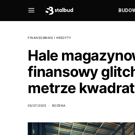
BUDO
FINANSOWANIE I KREDYTY
Hale magazynow
finansowy glitc
metrze kwadra
05/07/2025
BOŻENA