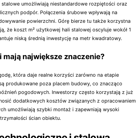
stalowe umożliwiają niestandardowe rozpiętości oraz
 licznych podpór. Połączenia śrubowe wpływają na
dowywanie powierzchni. Górę bierze tu także korzystna
, że koszt m² użytkowej hali stalowej oscyluje wokół 1
antuje niską średnią inwestycję na metr kwadratowy.
ji mają największe znaczenie?
dę, która daje realne korzyści zarówno na etapie
y są produkowane poza placem budowy, co znacząco
opóźnień pogodowych. Inwestorzy często korzystają z już
ponosić dodatkowych kosztów związanych z opracowaniem
ch umożliwiają szybki montaż i zapewniają wysoki
trzymałości ścian obiektu.
echnologiczne i stalowa