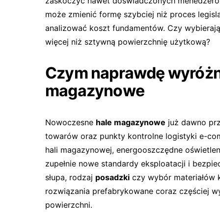
zaskoczyć nawet doświadczonych menedżerów
może zmienić formę szybciej niż proces legisla
analizować koszt fundamentów. Czy wybieraj
więcej niż sztywną powierzchnię użytkową?
Czym naprawdę wyróżni
magazynowe
Nowoczesne
hale magazynowe
już dawno prz
towarów oraz punkty kontrolne logistyki e-
hali magazynowej, energooszczędne oświetlen
zupełnie nowe standardy eksploatacji i bezpi
słupa, rodzaj
posadzki
czy wybór materiałów 
rozwiązania prefabrykowane coraz częściej w
powierzchni.