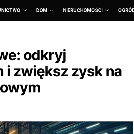
WNICTWO
DOM
NIERUCHOMOŚCI
OGRÓ
e: odkryj
h i zwiększ zysk na
towym