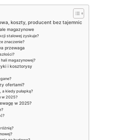
wa, koszty, producent bez tajemnic
hale magazynowe
ji stalowej zyskuje?
ze znaczenie?
owa przewaga
szłości?
 hali magazynowej?
yki i kosztorysy
agane?
zy ofertami?
, a kiedy pułapką?
u w 2025?
zewagę w 2025?
e?
ść?
 różnią?
ynowej?
enia na budowę?