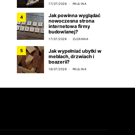
17/07/2026
PAULINA
Jak powinna wyglądać
4
nowoczesna strona
internetowa firmy
budowlanej?
17/07/2026
ZUZANNA
Jak wypełniać ubytki w
5
meblach, drzwiach i
boazerii?
16/07/2026
PAULINA