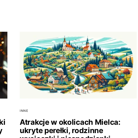
INNE
ki
Atrakcje w okolicach Mielca:
y
ukryte perełki, rodzinne