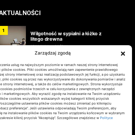
AKTUALNOŚCI
1
Wilgotność w sypialni a łóżko z
litego drewna
07/08/2026
BOŻENA
Zarządzaj zgodą
Wyposażenie łazienki w
2
czenia usług na najwyższym poziomie w ramach naszej strony internetowej
Warszawie – jak zaplanować
 plików cookies. Pliki cookies umożliwiają nam zapewnienie prawidłowego
zakupy, żeby nie przekroczyć
zej strony internetowej oraz realizację podstawowych jej funkcji, a po uzyskaniu
budżetu i uniknąć błędów?
, pliki cookies są przez nas wykorzystywane do dokonywania pomiarów i analiz
ze strony internetowej, a także do celów marketingowych. Strona wykorzystuje
28/07/2026
PAULINA
i cookies podmiotów trzecich w celu korzystania z zewnętrznych narzędzi
h i marketingowych. Aby wyrazić zgodę na instalowanie na Twoim urządzeniu
3
Zwrot kompensacji mocy biernej
ków cookies wszystkich wskazanych wyżej kategorii kliknij przycisk
w zakładzie produkcyjnym
 Poszczególne ustawienia plików cookies możesz zmieniać po kliknięciu
obacz preferencje”. Jeśli ustawienia odpowiadają Twoim preferencjom, aby
17/07/2026
PAULINA
dę na instalowanie plików cookies na Twoim urządzeniu końcowym w wybranym
 zakresie kliknij przycisk "Akceptuję". Szczegółowe znajdziesz w
Polityce
Jak powinna wyglądać
4
nowoczesna strona internetowa