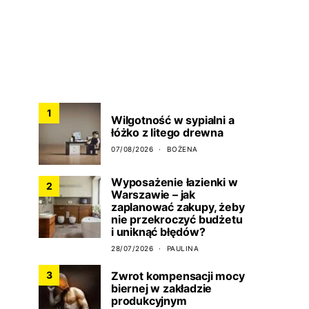
CO NOWEGO?
1
Wilgotność w sypialni a
łóżko z litego drewna
07/08/2026
BOŻENA
Wyposażenie łazienki w
2
Warszawie – jak
zaplanować zakupy, żeby
nie przekroczyć budżetu
i uniknąć błędów?
28/07/2026
PAULINA
Zwrot kompensacji mocy
3
biernej w zakładzie
produkcyjnym